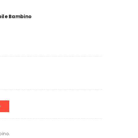
bile Bambino
O
bino.