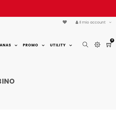
Il mio account
0
IANAS
PROMO
UTILITY
BINO