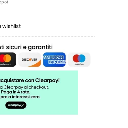
apo!
 wishlist